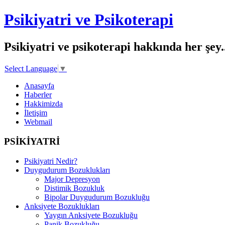
Psikiyatri ve Psikoterapi
Psikiyatri ve psikoterapi hakkında her şey..
Select Language
▼
Anasayfa
Haberler
Hakkimizda
İletişim
Webmail
PSİKİYATRİ
Psikiyatri Nedir?
Duygudurum Bozuklukları
Major Depresyon
Distimik Bozukluk
Bipolar Duygudurum Bozukluğu
Anksiyete Bozuklukları
Yaygın Anksiyete Bozukluğu
Panik Bozukluğu