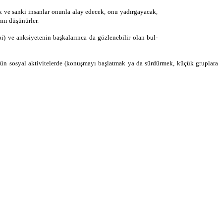
k ve sanki insanlar onunla alay edecek, onu yadırgayacak,
ını düşünürler.
bi) ve anksiyetenin başkalarınca da gözlenebilir olan bul­
n sosyal aktivitelerde (ko­nuşmayı başlatmak ya da sürdürmek, küçük grup­lara