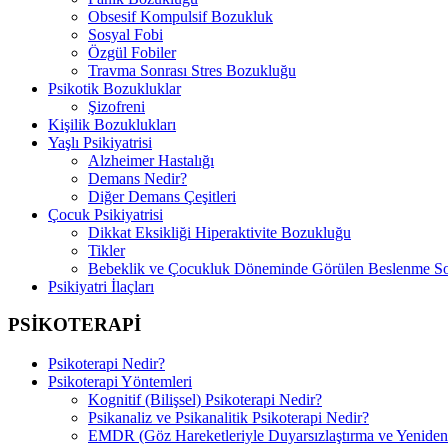
Obsesif Kompulsif Bozukluk
Sosyal Fobi
Özgül Fobiler
Travma Sonrası Stres Bozukluğu
Psikotik Bozukluklar
Şizofreni
Kişilik Bozuklukları
Yaşlı Psikiyatrisi
Alzheimer Hastalığı
Demans Nedir?
Diğer Demans Çeşitleri
Çocuk Psikiyatrisi
Dikkat Eksikliği Hiperaktivite Bozukluğu
Tikler
Bebeklik ve Çocukluk Döneminde Görülen Beslenme So
Psikiyatri İlaçları
PSİKOTERAPİ
Psikoterapi Nedir?
Psikoterapi Yöntemleri
Kognitif (Bilişsel) Psikoterapi Nedir?
Psikanaliz ve Psikanalitik Psikoterapi Nedir?
EMDR (Göz Hareketleriyle Duyarsızlaştırma ve Yeniden