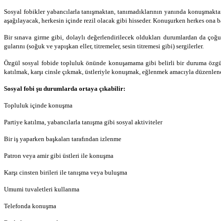
Sosyal fobikler yabancılarla tanışmaktan, tanımadıklarının yanında konuşmaktan
aşağılayacak, herkesin içinde rezil olacak gibi hisseder. Konuşurken herkes ona ba
Bir sı­nava girme gibi, dolaylı değerlendirilecek oldukları durumlardan da çoğu
gularını (soğuk ve yapışkan eller, titremeler, sesin titremesi gibi) sergilerler.
Özgül sosyal fobide topluluk önünde konuşamama gibi belirli bir duruma özgül
katılmak, karşı cinsle çıkmak, üstleriyle konuş­mak, eğlenmek amacıyla düzenlene
Sosyal fobi şu durumlarda ortaya çıkabilir:
Topluluk içinde konuşma
Partiye katılma, yabancılarla tanışma gibi sosyal aktiviteler
Bir iş yaparken başkaları tarafından izlenme
Patron veya amir gibi üstleri ile konuşma
Karşı cinsten birileri ile tanışma veya buluşma
Umumi tuvaletleri kullanma
Telefonda konuşma