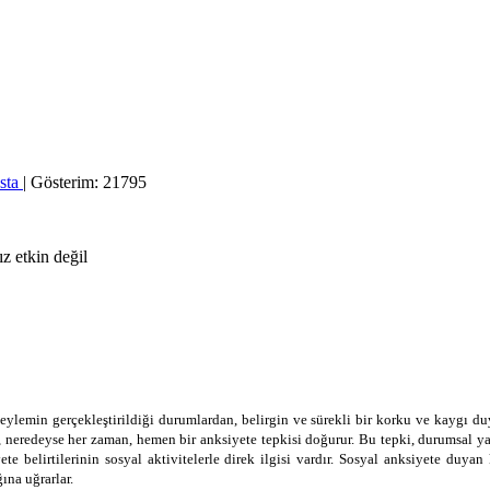
sta
| Gösterim: 21795
eylemin gerçek­leştirildiği durumlardan, belirgin ve sürekli bir korku ve kaygı d
, neredeyse her zaman, hemen bir anksiyete tepkisi doğurur. Bu tepki, durumsal ya 
te belirtilerinin sosyal aktivitelerle direk ilgisi vardır. Sosyal anksiyete duyan 
ına uğrarlar.