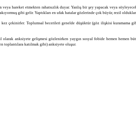
 veya hareket etmekten rahatsızlık duyar. Yanlış bir şey yapacak veya söyleyece
kıyormuş gibi gelir. Yaptıkları en ufak hatalar gözlerinde çok büyür, rezil olduklar
 kez çekinirler. Toplumsal be­cerileri genelde düşüktür (göz ilişkisi kuramama gi
 olarak anksiyete gelişmesi gözlenirken yaygın sosyal fobide hemen hemen bütü
n toplantılara katılmak gibi) anksiyete oluşur.