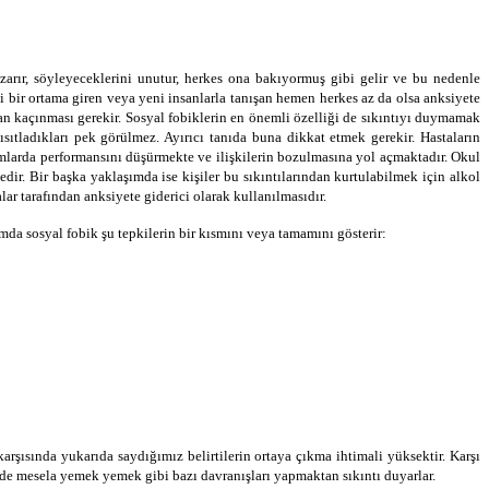
kızarır, söyleyeceklerini unutur, herkes ona bakıyormuş gibi gelir ve bu nedenle
i bir ortama giren veya yeni insanlarla tanışan hemen herkes az da olsa anksiyete
dan kaçınması gerekir. Sosyal fobiklerin en önemli özelliği de sıkıntıyı duymamak
kısıtladıkları pek görülmez. Ayırıcı tanıda buna dikkat etmek gerekir. Hastaların
tamlarda performansını düşürmekte ve ilişkilerin bozulmasına yol açmaktadır. Okul
ir. Bir başka yaklaşımda ise kişiler bu sıkıntılarından kurtulabilmek için alkol
r tarafından anksiyete giderici olarak kullanılmasıdır.
umda sosyal fobik şu tepkilerin bir kısmını veya tamamını gösterir:
arşısında yukarıda saydığımız belirtilerin ortaya çıkma ihtimali yüksektir. Karşı
nünde mesela yemek yemek gibi bazı davranışları yapmaktan sıkıntı duyarlar.