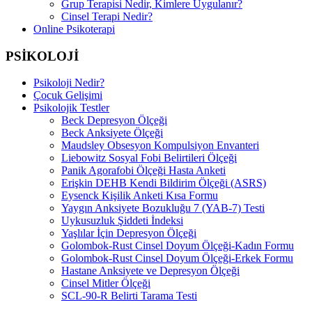
Grup Terapisi Nedir, Kimlere Uygulanır?
Cinsel Terapi Nedir?
Online Psikoterapi
PSİKOLOJİ
Psikoloji Nedir?
Çocuk Gelişimi
Psikolojik Testler
Beck Depresyon Ölçeği
Beck Anksiyete Ölçeği
Maudsley Obsesyon Kompulsiyon Envanteri
Liebowitz Sosyal Fobi Belirtileri Ölçeği
Panik Agorafobi Ölçeği Hasta Anketi
Erişkin DEHB Kendi Bildirim Ölçeği (ASRS)
Eysenck Kişilik Anketi Kısa Formu
Yaygın Anksiyete Bozukluğu 7 (YAB-7) Testi
Uykusuzluk Şiddeti İndeksi
Yaşlılar İçin Depresyon Ölçeği
Golombok-Rust Cinsel Doyum Ölçeği-Kadın Formu
Golombok-Rust Cinsel Doyum Ölçeği-Erkek Formu
Hastane Anksiyete ve Depresyon Ölçeği
Cinsel Mitler Ölçeği
SCL-90-R Belirti Tarama Testi