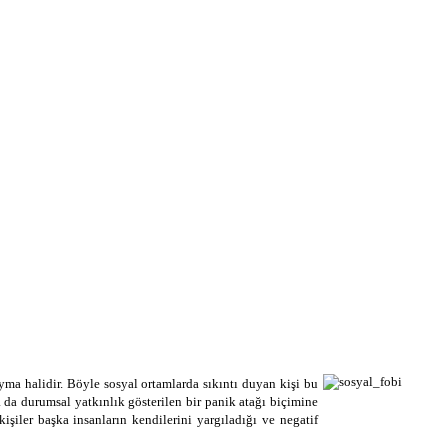
uyma halidir. Böyle sosyal ortamlarda sıkıntı duyan kişi bu
da durumsal yatkınl­ık gösterilen bir panik atağı biçimine
kişiler başka insanların kendilerini yargıladığı ve negatif