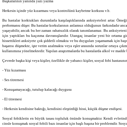
Başkalarının yanında yazı yazma
Herkesin içinde yüz kızarması veya kontrolünü kaybetme korkusu v.b.
Bu hastalar korktukları durumlarla karşılaştıklarında anksiyeteleri artar. Örne
performansı düşer. Bu hastalar korkularının anlamsız olduğunun farkındadır ancak
yaşayabilir, ancak bu her zaman rahatsızlık olarak tanımlanamaz. Bu anksiyetenin
için yaptıkları bu kaçınma davranışlarıdır. Utangaç insanlar yeni bir ortama gir
hissettikleri anksiyete çok şiddetli olmakta ve bu duyguları yaşamamak için başv
başarısı düşmekte, işte verim azalmakta veya eşler arasında sorunlar ortaya çık
kullanımına yönelmektedir. Yapılan araştırmalarda bu hastalarda alkol ve madde b
Çevrede başka kişi veya kişiler, özellikle de yabancı kişiler, sosyal fobi hastası
- Yüz kızarması
- Ses titrernesi
- Konuşamayacağı, tutulup kalacağı duygusu
- El titremesi
- Herkesin kendisine baktığı, kendisini eleştirdiği hissi, küçük düşme endişesi.
Sosyal fobiklerin en büyük tasası topluluk önünde konuşmaktır. Kendi evlerinde v
cinsle konuşmak sosyal fobili bazı insanlar için başlı başına bir problemdir. Sos