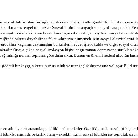
ğin sosyal fobisi olan bir öğrenci ders anlatmaya kalktığında dili tutulur, yüzü 
 korkularına engel olamazlar. Sosyal fobinin utangaçlıktan ayrılması gerekir. Yen
 sosyal fobi olarak tanımlanabilmesi için sıkıntı duyan kişilerin sosyal ortamlar
diğinde sıkıntı duyabilirler fakat sıkıntıya girmemek için sosyal aktivitelerini 
urdukları kaçınma davranışları bu kişilerin evde, işte, okulda ve diğer sosyal or
maktadır. Ortaya çıkan sosyal izolasyon kişiyi çoğu zaman depresyona sürüklemekted
ağımlılığı normal topluma göre daha sıktır. Bunun en önemli nedeni alkolün hastala
nın şiddetli bir kaygı, sıkıntı, huzursuzluk ve utangaçlık duymasına yol açar. Bu dur
e aile üyeleri arasında genellikle rahat ederler. Özellikle makam sahibi kişiler k
yal fobikler arasında bekarlık oranı yüksektir. Kimi sosyal fobikler ise topluluk ö