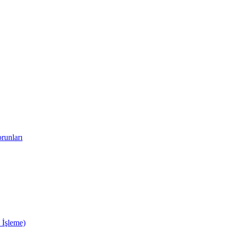
runları
 İşleme)