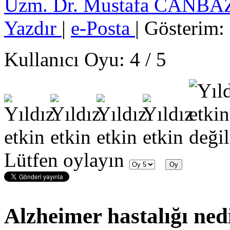
Uzm. Dr. Mustafa CANB
Yazdır
|
e-Posta
| Gösterim:
Kullanıcı Oyu:
4
/
5
Lütfen oylayın
Alzheimer hastalığı ned