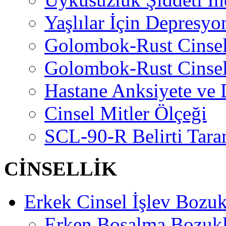
Yaşlılar İçin Depresyo
Golombok-Rust Cinse
Golombok-Rust Cinse
Hastane Anksiyete ve 
Cinsel Mitler Ölçeği
SCL-90-R Belirti Tara
CİNSELLİK
Erkek Cinsel İşlev Bozuk
Erken Boşalma Bozuk