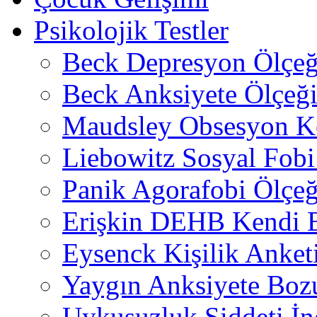
Psikolojik Testler
Beck Depresyon Ölçeğ
Beck Anksiyete Ölçeğ
Maudsley Obsesyon K
Liebowitz Sosyal Fobi 
Panik Agorafobi Ölçeğ
Erişkin DEHB Kendi B
Eysenck Kişilik Anket
Yaygın Anksiyete Boz
Uykusuzluk Şiddeti İn