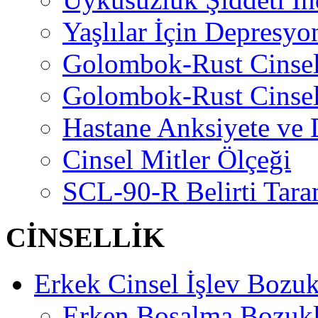
Yaşlılar İçin Depresyo
Golombok-Rust Cinse
Golombok-Rust Cinse
Hastane Anksiyete ve 
Cinsel Mitler Ölçeği
SCL-90-R Belirti Tara
CİNSELLİK
Erkek Cinsel İşlev Bozuk
Erken Boşalma Bozuk