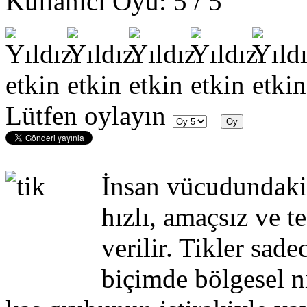
Kullanıcı Oyu:
5
/
5
Lütfen oylayın
İnsan vücudundaki 
hızlı, amaçsız ve t
verilir. Tikler sad
biçimde bölgesel ni