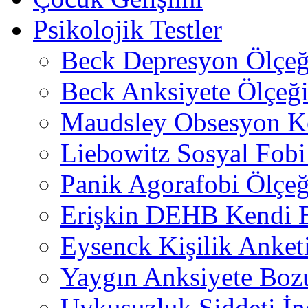
Psikolojik Testler
Beck Depresyon Ölçeğ
Beck Anksiyete Ölçeğ
Maudsley Obsesyon K
Liebowitz Sosyal Fobi 
Panik Agorafobi Ölçeğ
Erişkin DEHB Kendi B
Eysenck Kişilik Anket
Yaygın Anksiyete Boz
Uykusuzluk Şiddeti İn