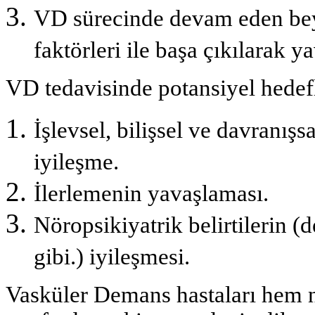
VD sürecinde de­vam eden beyi
faktörleri ile ba­şa çıkılarak y
VD tedavisinde potansiyel hedefl
İşlevsel, bilişsel ve davranışs
iyileşme.
İlerlemenin yavaşlaması.
Nöropsikiyatrik belirtilerin (d
gibi.) iyileşmesi.
Vasküler Demans hastaları hem n