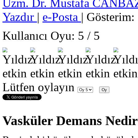
Uzm. Dr. Mustafa CANB
Yazdır
|
e-Posta
| Gösterim:
Kullanıcı Oyu:
5
/
5
Lütfen oylayın
Vasküler Demans Nedi