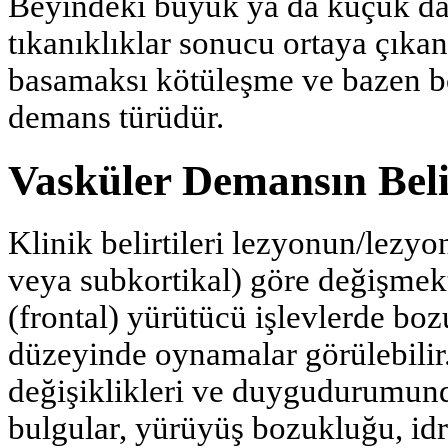
Beyindeki büyük ya da küçük da
tıkanıklıklar sonucu ortaya çıka
basamaksı kötüleşme ve bazen böl
demans türüdür.
Vasküler Demansın Belir
Klinik belirtileri lezyonun/lezyo
veya subkortikal) göre değişmek
(frontal) yürü­tücü işlevlerde boz
düzeyinde oynamalar görülebilir.
değişiklikleri ve duygudurumund
bulgular, yürüyüş bozukluğu, idra