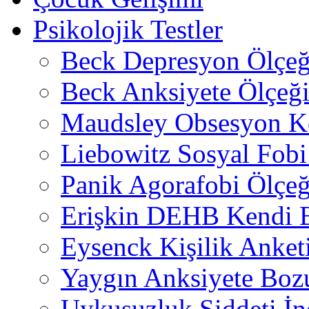
Psikolojik Testler
Beck Depresyon Ölçeğ
Beck Anksiyete Ölçeğ
Maudsley Obsesyon K
Liebowitz Sosyal Fobi 
Panik Agorafobi Ölçeğ
Erişkin DEHB Kendi B
Eysenck Kişilik Anket
Yaygın Anksiyete Boz
Uykusuzluk Şiddeti İn