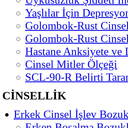
Yaşlılar İçin Depresyo
Golombok-Rust Cinse
Golombok-Rust Cinse
Hastane Anksiyete ve 
Cinsel Mitler Ölçeği
SCL-90-R Belirti Tara
CİNSELLİK
Erkek Cinsel İşlev Bozuk
Erken Boşalma Bozuk