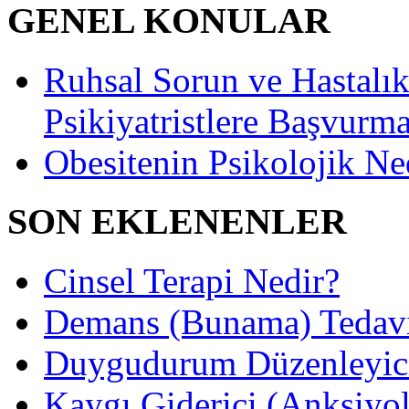
GENEL KONULAR
Ruhsal Sorun ve Hastalıkl
Psikiyatristlere Başvurma
Obesitenin Psikolojik Ne
SON EKLENENLER
Cinsel Terapi Nedir?
Demans (Bunama) Tedavis
Duygudurum Düzenleyici 
Kaygı Giderici (Anksiyoli