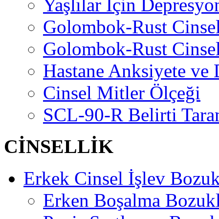
Yaşlılar İçin Depresyo
Golombok-Rust Cinse
Golombok-Rust Cinse
Hastane Anksiyete ve 
Cinsel Mitler Ölçeği
SCL-90-R Belirti Tara
CİNSELLİK
Erkek Cinsel İşlev Bozuk
Erken Boşalma Bozuk