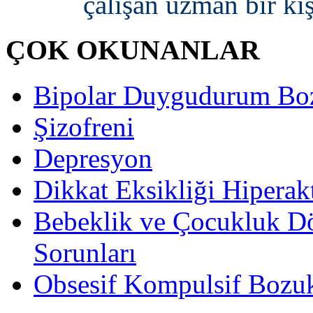
çalışan uzman bir ki
ÇOK OKUNANLAR
Bipolar Duygudurum Bo
Şizofreni
Depresyon
Dikkat Eksikliği Hiperak
Bebeklik ve Çocukluk D
Sorunları
Obsesif Kompulsif Bozu