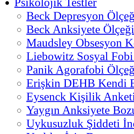
Psikolojik Testler
Beck Depresyon Ölçeğ
Beck Anksiyete Ölçeğ
Maudsley Obsesyon K
Liebowitz Sosyal Fobi 
Panik Agorafobi Ölçeğ
Erişkin DEHB Kendi B
Eysenck Kişilik Anket
Yaygın Anksiyete Boz
Uykusuzluk Şiddeti İn