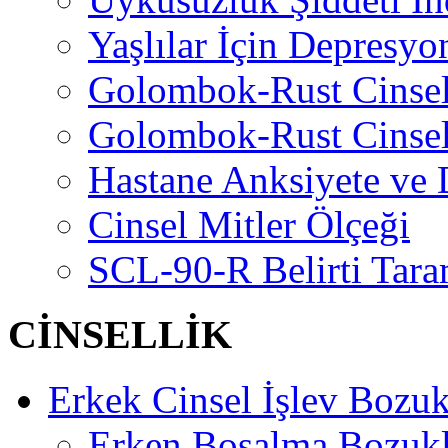
Yaşlılar İçin Depresyo
Golombok-Rust Cinse
Golombok-Rust Cinse
Hastane Anksiyete ve 
Cinsel Mitler Ölçeği
SCL-90-R Belirti Tara
CİNSELLİK
Erkek Cinsel İşlev Bozuk
Erken Boşalma Bozuk