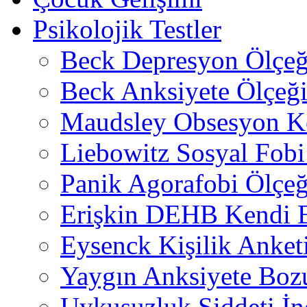
Psikolojik Testler
Beck Depresyon Ölçeğ
Beck Anksiyete Ölçeğ
Maudsley Obsesyon K
Liebowitz Sosyal Fobi 
Panik Agorafobi Ölçeğ
Erişkin DEHB Kendi B
Eysenck Kişilik Anket
Yaygın Anksiyete Boz
Uykusuzluk Şiddeti İn