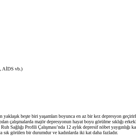
., AİDS vb.)
ın yaklaşık beşte biri yaşamları boyunca en az bir kez depresyon geçiri
lan çalışmalarda majör depresyonun hayat boyu görülme sıklığı erkekler
e Ruh Sağlığı Profili Çalışması’nda 12 aylık depresif nöbet yaygınlığı 
 sık görülen bir durumdur ve kadınlarda iki kat daha fazladır.