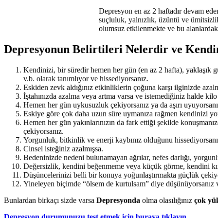
Depresyon en az 2 haftadır devam eden
suçluluk, yalnızlık, üzüntü ve ümitsizli
olumsuz etkilenmekte ve bu alanlardaki
Depresyonun Belirtileri Nelerdir ve Kend
Kendinizi, bir süredir hemen her gün (en az 2 hafta), yaklaşık gü
v.b. olarak tanımlıyor ve hissediyorsanız.
Eskiden zevk aldığınız etkinliklerin çoğuna karşı ilginizde azal
İştahınızda azalma veya artma varsa ve istemediğiniz halde kilo
Hemen her gün uykusuzluk çekiyorsanız ya da aşırı uyuyorsanız
Eskiye göre çok daha uzun süre uymanıza rağmen kendinizi yor
Hemen her gün yakınlarınızın da fark ettiği şekilde konuşmanız
çekiyorsanız.
Yorgunluk, bitkinlik ve enerji kaybınız olduğunu hissediyorsanı
Cinsel isteğiniz azalmışsa.
Bedeninizde nedeni bulunamayan ağrılar, nefes darlığı, yorgunl
Değersizlik, kendini beğenmeme veya küçük görme, kendini kına
Düşüncelerinizi belli bir konuya yoğunlaştırmakta güçlük çekiy
Yineleyen biçimde “ölsem de kurtulsam” diye düşünüyorsanız veya
Bunlardan birkaçı sizde varsa
Depresyonda
olma olasılığınız
çok yü
Depresyon durumunuzu test etmek için buraya tıklayın.