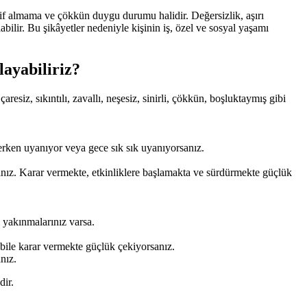
if almama ve çökkün duygu durumu halidir. Değersizlik, aşırı
abilir. Bu şikâyetler nedeniyle kişinin iş, özel ve sosyal yaşamı
ayabiliriz?
esiz, sıkıntılı, zavallı, neşesiz, sinirli, çökkün, boşluktaymış gibi
rken uyanıyor veya gece sık sık uyanıyorsanız.
anız. Karar vermekte, etkinliklere başlamakta ve sürdürmekte güçlük
 yakınmalarınız varsa.
bile karar vermekte güçlük çekiyorsanız.
nız.
dir.