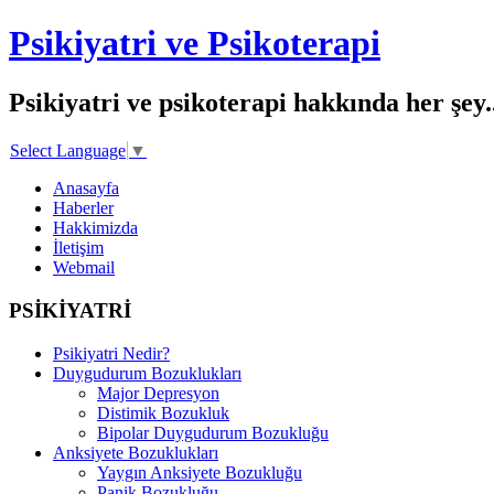
Psikiyatri ve Psikoterapi
Psikiyatri ve psikoterapi hakkında her şey..
Select Language
▼
Anasayfa
Haberler
Hakkimizda
İletişim
Webmail
PSİKİYATRİ
Psikiyatri Nedir?
Duygudurum Bozuklukları
Major Depresyon
Distimik Bozukluk
Bipolar Duygudurum Bozukluğu
Anksiyete Bozuklukları
Yaygın Anksiyete Bozukluğu
Panik Bozukluğu