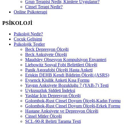
Grup Terapisi Nedir, Kimlere Uygulanır?
Cinsel Terapi Nedir?
Online Psikoterapi
PSİKOLOJİ
Psikoloji Nedir?
Çocuk Gelişimi
Psikolojik Testler
Beck Depresyon Ölçeği
Beck Anksiyete Ölçeği
Maudsley Obsesyon Kompulsiyon Envanteri
Liebowitz Sosyal Fobi Belirtileri Ölçeği
Panik Agorafobi Ölçeği Hasta Anketi
Erişkin DEHB Kendi Bildirim Ölçeği (ASRS)
Eysenck Kişilik Anketi Kısa Formu
Yaygın Anksiyete Bozukluğu 7 (YAB-7) Testi
Uykusuzluk Şiddeti İndeksi
Yaşlılar İçin Depresyon Ölçeği
Golombok-Rust Cinsel Doyum Ölçeği-Kadın Formu
Golombok-Rust Cinsel Doyum Ölçeği-Erkek Formu
Hastane Anksiyete ve Depresyon Ölçeği
Cinsel Mitler Ölçeği
SCL-90-R Belirti Tarama Testi