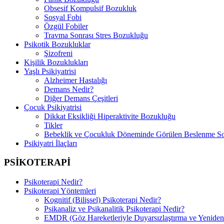
Obsesif Kompulsif Bozukluk
Sosyal Fobi
Özgül Fobiler
Travma Sonrası Stres Bozukluğu
Psikotik Bozukluklar
Şizofreni
Kişilik Bozuklukları
Yaşlı Psikiyatrisi
Alzheimer Hastalığı
Demans Nedir?
Diğer Demans Çeşitleri
Çocuk Psikiyatrisi
Dikkat Eksikliği Hiperaktivite Bozukluğu
Tikler
Bebeklik ve Çocukluk Döneminde Görülen Beslenme So
Psikiyatri İlaçları
PSİKOTERAPİ
Psikoterapi Nedir?
Psikoterapi Yöntemleri
Kognitif (Bilişsel) Psikoterapi Nedir?
Psikanaliz ve Psikanalitik Psikoterapi Nedir?
EMDR (Göz Hareketleriyle Duyarsızlaştırma ve Yeniden