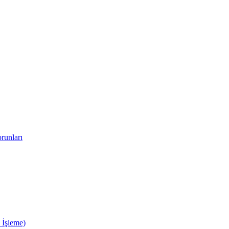
runları
 İşleme)