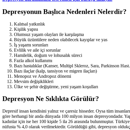
Depresyonun Başlıca Nedenleri Nelerdir?
Kalıtsal yatkınlık
Kişilik yapısı
Olumsuz yaşam olayları ile karşılaşma
Büyük üzüntülere neden olabilecek kayıplar ve yas
İş yaşamı sorunları
Evlilik ve aile içi sorunlar
Hamilelik, doğum ve lohusalık süreci
Fazla alkol kullanımı
Bazı hastalıklar (Kanser, Multipl Skleroz, Sara, Parkinson Hast
Bazı ilaçlar (kalp, tansiyon ve migren ilaçları)
Menopoz ve Andropoz dönemi
Mevsim değişiklikleri
Ülke ve şehir değiştirme, yeni yaşam koşulları
Depresyon Ne Sıklıkta Görülür?
Depresif insan kendisini yalnız ve çaresiz hisseder. Oysa tüm insanlar
göre herhangi bir anda dünyada 100 milyon insan depresyondadır. Yapı
kadınlar için ise her 100 kişide 5 ila 26 arasında bulunmuştur. Türkiy
nüfusta % 4,0 olarak verilmektedir. Görüldüğü gibi, depresyon oldukça