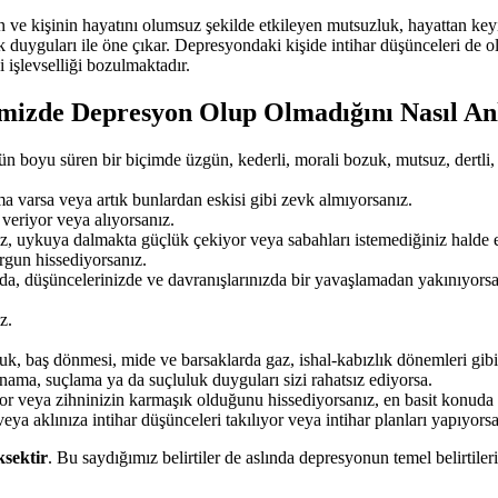
 ve kişinin hayatını olumsuz şekilde etkileyen mutsuzluk, hayattan key
k duyguları ile öne çıkar. Depresyondaki kişide intihar düşünceleri de ol
 işlevselliği bozulmaktadır.
imizde Depresyon Olup Olmadığını Nasıl Anl
n boyu süren bir biçimde üzgün, kederli, morali bozuk, mutsuz, dertli, çar
ma varsa veya artık bunlardan eskisi gibi zevk almıyorsanız.
 veriyor veya alıyorsanız.
, uykuya dalmakta güçlük çekiyor veya sabahları istemediğiniz halde e
gun hissediyorsanız.
da, düşüncelerinizde ve davranışlarınızda bir yavaşlamadan yakınıyors
z.
uk, baş dönmesi, mide ve barsaklarda gaz, ishal-kabızlık dönemleri gibi
ma, suçlama ya da suçluluk duyguları sizi rahatsız ediyorsa.
or veya zihninizin karmaşık olduğunu hissediyorsanız, en basit konuda 
 aklınıza intihar düşünceleri takılıyor veya intihar planları yapıyorsa
ksektir
. Bu saydığımız belirtiler de aslında depresyonun temel belirtileri