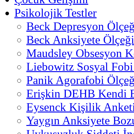
Psikolojik Testler
Beck Depresyon Ölçeğ
Beck Anksiyete Ölçeğ
Maudsley Obsesyon K
Liebowitz Sosyal Fobi 
Panik Agorafobi Ölçeğ
Erişkin DEHB Kendi B
Eysenck Kişilik Anket
Yaygın Anksiyete Boz
Uykusuzluk Şiddeti İn