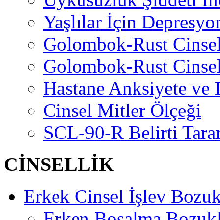
Yaşlılar İçin Depresyo
Golombok-Rust Cinse
Golombok-Rust Cinse
Hastane Anksiyete ve 
Cinsel Mitler Ölçeği
SCL-90-R Belirti Tara
CİNSELLİK
Erkek Cinsel İşlev Bozuk
Erken Boşalma Bozuk