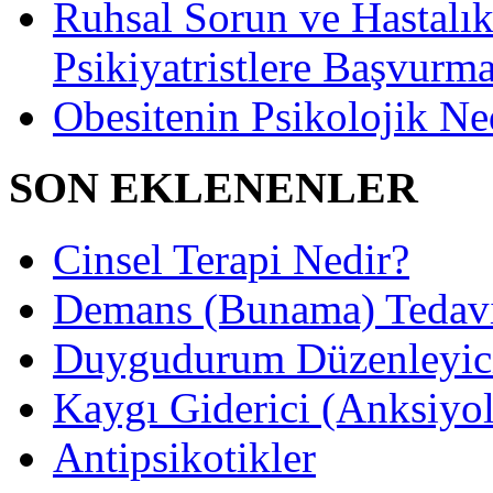
Ruhsal Sorun ve Hastalıkl
Psikiyatristlere Başvurma
Obesitenin Psikolojik Ne
SON EKLENENLER
Cinsel Terapi Nedir?
Demans (Bunama) Tedavis
Duygudurum Düzenleyici 
Kaygı Giderici (Anksiyoli
Antipsikotikler