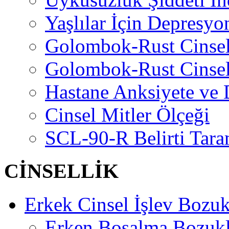
Yaşlılar İçin Depresyo
Golombok-Rust Cinse
Golombok-Rust Cinse
Hastane Anksiyete ve 
Cinsel Mitler Ölçeği
SCL-90-R Belirti Tara
CİNSELLİK
Erkek Cinsel İşlev Bozuk
Erken Boşalma Bozuk