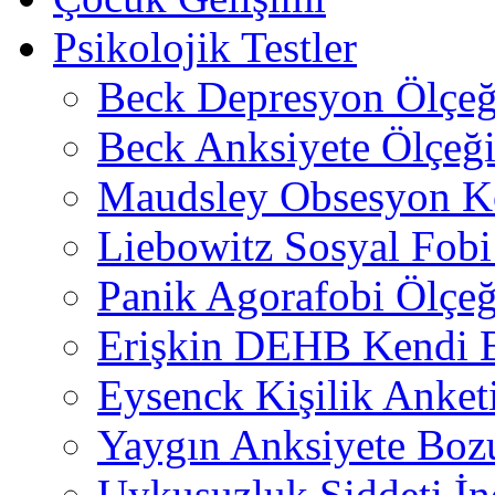
Psikolojik Testler
Beck Depresyon Ölçeğ
Beck Anksiyete Ölçeğ
Maudsley Obsesyon K
Liebowitz Sosyal Fobi 
Panik Agorafobi Ölçeğ
Erişkin DEHB Kendi B
Eysenck Kişilik Anket
Yaygın Anksiyete Boz
Uykusuzluk Şiddeti İn