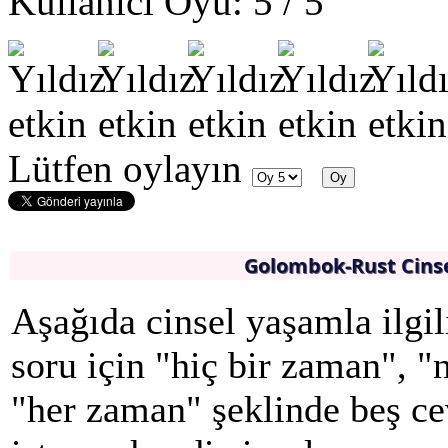
Kullanıcı Oyu:
5
/
5
Lütfen oylayın
Golombok-Rust Cins
Aşağıda cinsel yaşamla ilgil
soru için "hiç bir zaman", 
"her zaman" şeklinde beş ce