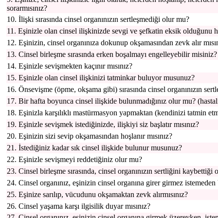
sorarmısınız?
10. İlişki sırasında cinsel organınızın sertleşmediği olur mu?
11. Eşinizle olan cinsel ilişkinizde sevgi ve şefkatin eksik olduğunu 
12. Eşinizin, cinsel organınıza dokunup okşamasından zevk alır mısı
13. Cinsel birleşme sırasında erken boşalmayı engelleyebilir misiniz?
14. Eşinizle sevişmekten kaçınır mısınız?
15. Eşinizle olan cinsel ilişkinizi tatminkar buluyor musunuz?
16. Önsevişme (öpme, okşama gibi) sırasında cinsel organınızın sertl
17. Bir hafta boyunca cinsel ilişkide bulunmadığınız olur mu? (hastal
18. Eşinizla karşılıklı mastürmasyon yapmaktan (kendinizi tatmin etm
19. Eşinizle sevişmek istediğinizde, ilişkiyi siz başlatır mısınız?
20. Eşinizin sizi sevip okşamasından hoşlanır mısınız?
21. İstediğiniz kadar sık cinsel ilişkide bulunur musunuz?
22. Eşinizle sevişmeyi reddetiğiniz olur mu?
23. Cinsel birleşme sırasında, cinsel organınızın sertliğini kaybettiği
24. Cinsel organınız, eşinizin cinsel organına girer girmez istemeden
25. Eşinize sarılıp, vücudunu okşamaktan zevk alırmısınız?
26. Cinsel yaşama karşı ilgisilik duyar mısınız?
27. Cinsel organınız, eşinizin cinsel organına girmek üzereyken, ist